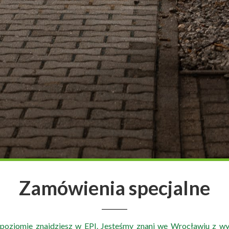
Zamówienia specjalne
poziomie znajdziesz w EPI. Jesteśmy znani we Wrocławiu z w