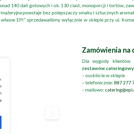
ponad 140 dań gotowych i ok. 130 ciast, monoporcji i tortów, 
rmażeryjna powstaje bez polepszaczy smaku i sztucznych aromat
łasne EPI” sprzedawaliśmy wyłącznie w sklepie przy ul. Koman
Zamówienia na c
Dla wygody klientów
zestawów cateringowy
– osobiście w sklepie
,
– telefonicznie:
887 277 
o
– mailowo:
catering@epi.
h
a