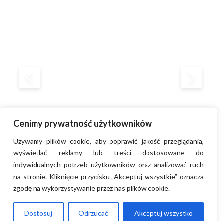
Cenimy prywatność użytkowników
Używamy plików cookie, aby poprawić jakość przeglądania,
wyświetlać reklamy lub treści dostosowane do
indywidualnych potrzeb użytkowników oraz analizować ruch
na stronie. Kliknięcie przycisku „Akceptuj wszystkie” oznacza
Wytwarzane metodą rzemieślniczą sorbety i lody mleczne nie
zgodę na wykorzystywanie przez nas plików cookie.
potrzebują wzmacniaczy czy polepszaczy smaku. Prosty
skład to mleko, śmietana, owoce, bakalie i mąka karobowa o
działaniu zagęszczającym. Tyle wystarczy, by rozpieszczać
Dostosuj
Odrzucać
Akceptuj wszystko