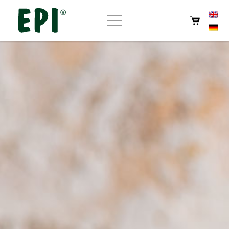
Strona główna
O EPI
Sklep
Wyroby własne
Kawiarnia
Kontakt