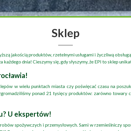
Sklep
zą jakością produktów, rzetelnymi usługami i życzliwą obsługą. I
 każdego dnia! Cieszymy się, gdy słyszymy, że EPI to sklep unik
rocławia!
sklepów w wielu punktach miasta czy poświęcać czasu na posz
gromadziliśmy ponad 21 tysięcy produktów: zarówno towary codz
u? U ekspertów!
h wyrobów spożywczych i przemysłowych. Sami w rzemieślniczy 